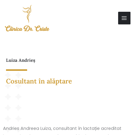
Skip
to
content
Luiza Andrieș
Cosultant în alăptare
Andries Andreea Luiza, consultant în lactație acreditat