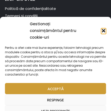
Politică de confidențialitate
Termeni și condiții
Politică Cookies
Gestionați
ANPC
consimțământul pentru
cookie-uri
CNAS
0372-309-236
Pentru a oferi cele mai bune experiențe, folosim tehnologii precum
modulele cookie pentru a stoca și/sau accesa informațiile despre
CONTACT
dispozitiv. Consimțământul pentru aceste tehnologii ne va permite
să procesăm date precum comportamentul de navigare sau ID-
Strada Victoriei 71, Suceava 727528
uri unice pe acest site. Neacordarea sau retragerea
consimțământului, poate afecta în mod negativ anumite
0759 096 096
caracteristici și funcții.
clinica.drcriste@gmail.com
ACCEPTĂ
RESPINGE
VEZI PREFERINȚE